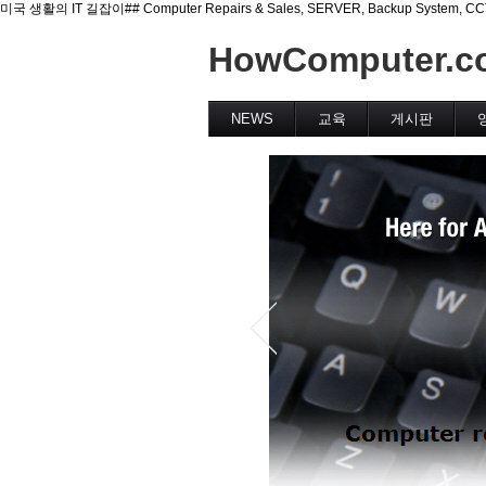
미국 생활의 IT 길잡이## Computer Repairs & Sales, SERVER, Backup System, CCTV(Se
HowComputer.c
NEWS
교육
게시판