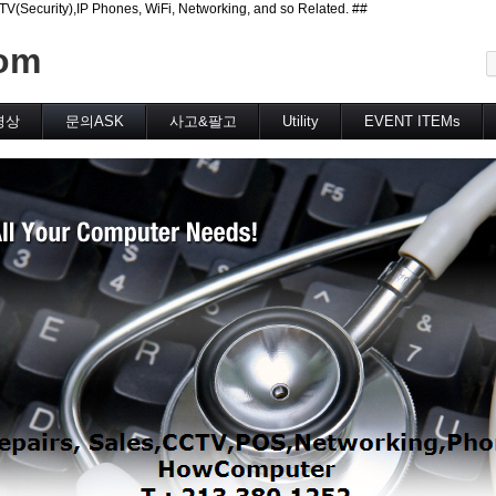
curity),IP Phones, WiFi, Networking, and so Related. ##
메뉴 건너뛰기
om
영상
문의ASK
사고&팔고
Utility
EVENT ITEMs