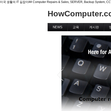
미국 생활의 IT 길잡이## Computer Repairs & Sales, SERVER, Backup System, CCTV(Se
HowComputer.c
NEWS
교육
게시판