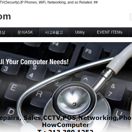
curity),IP Phones, WiFi, Networking, and so Related. ##
메뉴 건너뛰기
om
영상
문의ASK
사고&팔고
Utility
EVENT ITEMs