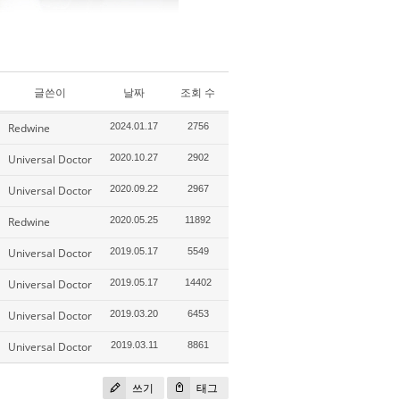
글쓴이
날짜
조회 수
Redwine
2024.01.17
2756
Universal Doctor
2020.10.27
2902
Universal Doctor
2020.09.22
2967
Redwine
2020.05.25
11892
Universal Doctor
2019.05.17
5549
Universal Doctor
2019.05.17
14402
Universal Doctor
2019.03.20
6453
Universal Doctor
2019.03.11
8861
쓰기
태그