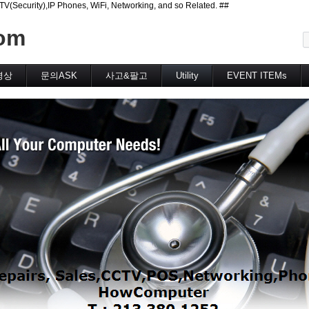
curity),IP Phones, WiFi, Networking, and so Related. ##
메뉴 건너뛰기
om
영상
문의ASK
사고&팔고
Utility
EVENT ITEMs