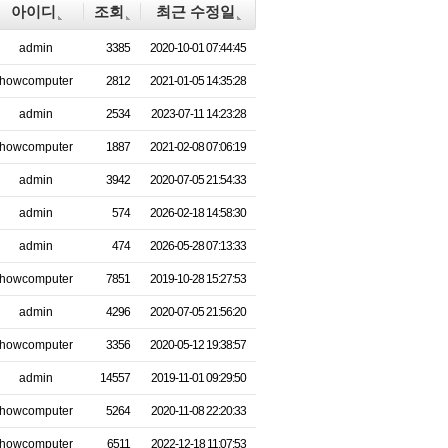
아이디
조회
최근 수정일
admin
3385
2020-10-01 07:44:45
howcomputer
2812
2021-01-05 14:35:28
admin
2534
2023-07-11 14:23:28
howcomputer
1887
2021-02-08 07:06:19
admin
3942
2020-07-05 21:54:33
admin
574
2026-02-18 14:58:30
admin
474
2026-05-28 07:13:33
howcomputer
7851
2019-10-28 15:27:53
admin
4296
2020-07-05 21:56:20
howcomputer
3356
2020-05-12 19:38:57
admin
14557
2019-11-01 09:29:50
howcomputer
5264
2020-11-08 22:20:33
howcomputer
6511
2022-12-18 11:07:53