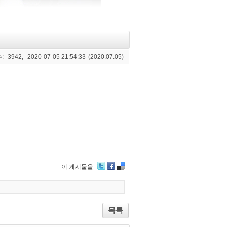
:
3942,
2020-07-05 21:54:33
(2020.07.05)
이 게시물을
Tw
Fa
De
itte
ce
lici
r
bo
ou
ok
s
목록