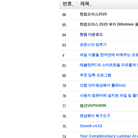
번호
제목
한컴오피스2020
86
한컴오피스 2020 뷰어 (Windows 
85
한컴 다운로드
84
표준시각 맞추기
83
파일 이름을 한꺼번에 바꿔주는 프
√
태블릿/PC와 스마트폰을 자유롭게 연
81
추천 압축 프로그램
80
안랩 안티랜섬웨어 툴(Beta)
79
사용자 컴퓨터에 설치된 파일 및 폴
78
뱁션VAPSHION
77
랜섬웨어 복구도구
76
ZoomIt v4.52
75
Your Complimentary Luminar AI c
74