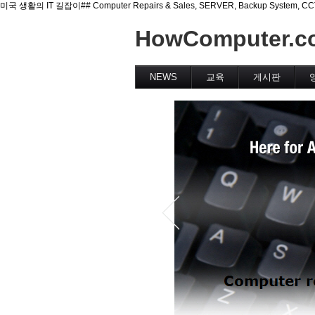
미국 생활의 IT 길잡이## Computer Repairs & Sales, SERVER, Backup System, CCTV(Se
HowComputer.c
NEWS
교육
게시판