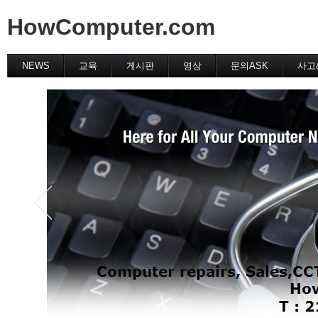
HowComputer.com
NEWS
교육
게시판
영상
문의ASK
사고