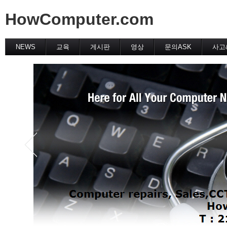
HowComputer.com
NEWS
교육
게시판
영상
문의ASK
사고