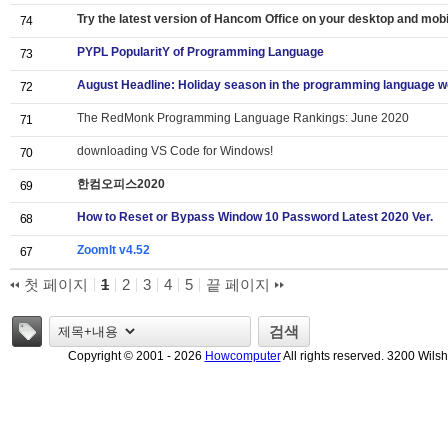
Try the latest version of Hancom Office on your desktop and mobi
74
PYPL PopularitY of Programming Language
73
August Headline: Holiday season in the programming language w
72
The RedMonk Programming Language Rankings: June 2020
71
downloading VS Code for Windows!
70
한컴오피스2020
69
How to Reset or Bypass Window 10 Password Latest 2020 Ver.
68
ZoomIt v4.52
67
첫 페이지
1
2
3
4
5
끝 페이지
태그
검색
Copyright © 2001 - 2026
Howcomputer
All rights reserved. 3200 Wils