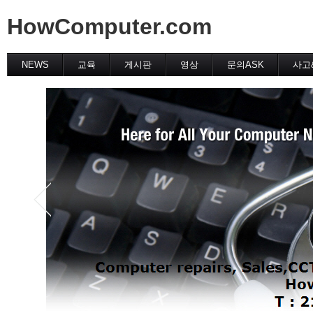
HowComputer.com
NEWS
교육
게시판
영상
문의ASK
사고