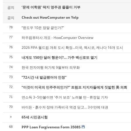
‘문제 어학원’ 딱지 영주권 줄줄이 거부
공지
Check out HowComputer on Yelp
공지
“윈도우 10은 정말 끝인가?”
78
하우컴퓨터사 개요 - HowComputer Overview
77
2026 FIFA 월드컵 개최 도시 확정…미국, 멕시코, 캐나다 16개 도시
76
내게도 150만 달러 행운이?… 가주 백신로또 열기
75
한국 전자여행 허가제 9월부터 의무화
74
“72시간 내 발급됐어야 인정”
73
“이것이 미국의 민주주의인가?” 트럼프 지지자들에게 짓밟힌 美 의회
72
연소득 3~5만불이면 '주거 보조' 노려볼 만 - 류정일 기자
71
바이든 - 흙수저·장애·가족비극 역경 딛고… 3수만에 대권
70
65세 시민권시험
»
PPP Loan Forgiveness Form 3508S
68