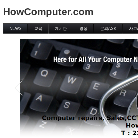
HowComputer.com
NEWS
교육
게시판
영상
문의ASK
사고