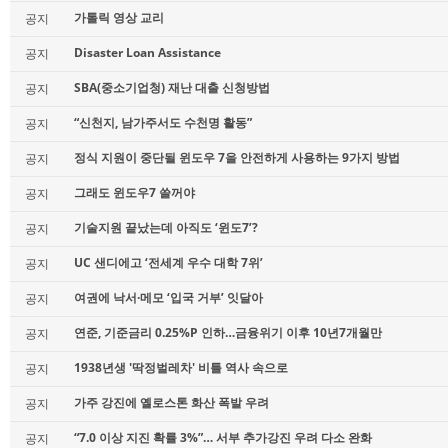
가톨릭 영상 교리
공지
Disaster Loan Assistance
공지
SBA(중소기업청) 재난 대출 신청방법
공지
“신천지, 남가주서도 수천명 활동”
공지
정식 지원이 중단될 윈도우 7을 안전하게 사용하는 9가지 방법
공지
그래도 윈도우7 쓸꺼야
공지
기술지원 끝났는데 아직도 ‘윈도7’?
공지
UC 샌디에고 ‘전세계 우수 대학 7위’
공지
여권에 낙서·메모 ‘입국 거부’ 잇달아
공지
연준, 기준금리 0.25%P 인하…금융위기 이후 10년7개월만
공지
1938년생 '딱정벌레차' 비틀 역사 속으로
공지
가주 강진에 옐로스톤 화산 폭발 우려
공지
“7.0 이상 지진 확률 3%”… 서부 추가강진 우려 다소 완화
공지